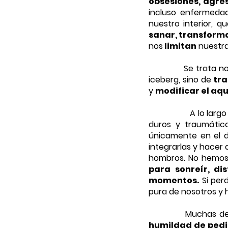
obsesiones, agres
incluso enfermeda
nuestro interior, 
sanar, transforma
nos
limitan
nuestr
Se trata no solo d
iceberg, sino de
tra
y
modificar el aqu
A lo largo de nue
duros y traumátic
únicamente en el do
integrarlas y hacer
hombros. No hemos
para sonreír, di
momentos.
Si per
pura de nosotros y 
Muchas de estas 
humildad de ped