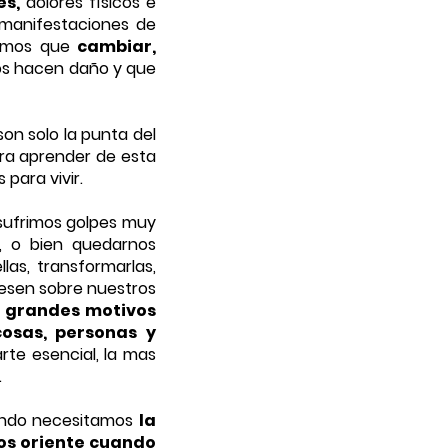
es,
dolores físicos e
manifestaciones de
nemos que
cambiar,
os hacen daño y que
n solo la punta del
ara aprender de esta
para vivir.
ufrimos golpes muy
, o bien quedarnos
las, transformarlas,
pesen sobre nuestros
s grandes motivos
cosas, personas y
te esencial, la mas
.
ndo necesitamos
la
nos oriente cuando