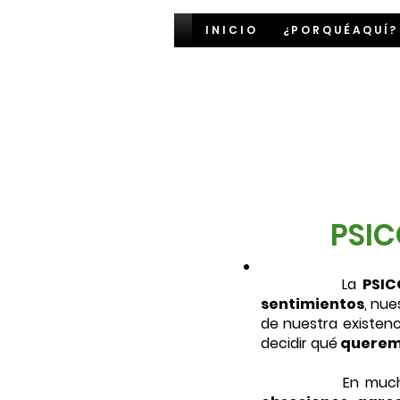
I N I C I O
¿ P O R Q U É A Q U Í ?
PSIC
La
PSIC
sentimientos
, nu
de nuestra existenc
decidir qué
queremo
En muchos mome