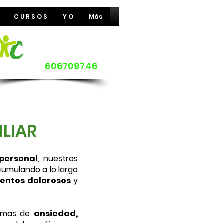
C U R S O S
Y O
Más
Pide cita:
606709746
ILIAR
 personal
, nuestros
umulando a lo largo
ientos dolorosos
y
omas de
ansiedad,