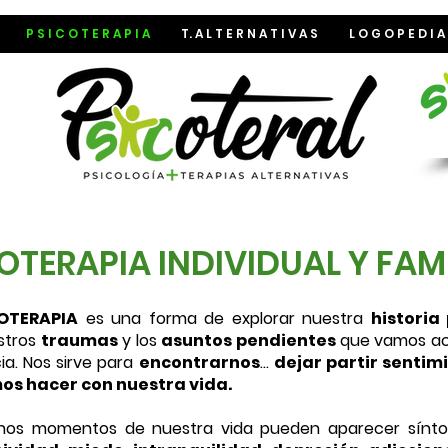
P S I C O T E R A P I A
T. A L T E R N A T I V A S
L O G O P E D I A
OTERAPIA INDIVIDUAL Y FAM
OTERAPIA
es una forma de explorar nuestra
historia
estros
traumas
y los
asuntos pendientes
que vamos ac
ia. Nos sirve para
encontrarnos
...
dejar partir sentim
s hacer con nuestra vida.
ntos de nuestra vida pueden aparecer sínt