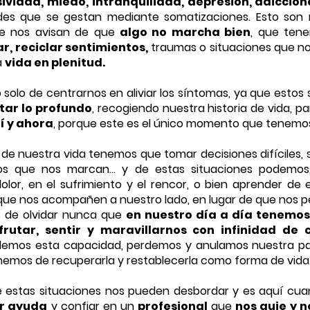
ividad, miedo, intranquilidad, depresión, adiccion
des que se gestan mediante somatizaciones. Esto son 
que nos avisan de que
algo no marcha bien
, que te
r, reciclar sentimientos,
traumas o situaciones que n
a
vida en plenitud.
e centrarnos en aliviar los síntomas, ya que estos so
tar lo profundo
, recogiendo nuestra historia de vida, p
í y ahora
, porque este es el único momento que tenemos 
stra vida tenemos que tomar decisiones difíciles, s
os que nos marcan... y de estas situaciones podemos
lor, en el sufrimiento y el rencor, o bien aprender de el
 que nos acompañen a nuestro lado, en lugar de que nos 
 de olvidar nunca que
en nuestro día a día tenemo
sfrutar, sentir y maravillarnos con infinidad de 
demos esta capacidad, perdemos y anulamos nuestra par
hemos de recuperarla y restablecerla como forma de vida
situaciones nos pueden desbordar y es aquí cua
ir ayuda
y confiar en un
profesional
que
nos guie y 