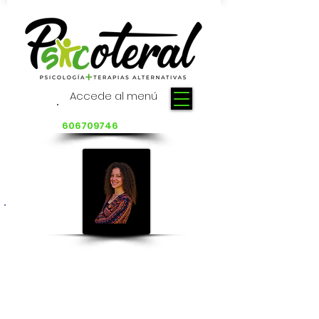
Accede al menú
Pide cita :
606709746
BEATRIZ MARIANA TERUEL IGLESIAS
Inquieta, entusiasta, profesional,
inconformista, vital....
LICENCIADA EN PSICOLOGÍA 97/02
UNIVERSIDAD DE MURCIA
COLEGIADA N.º: MU
01597