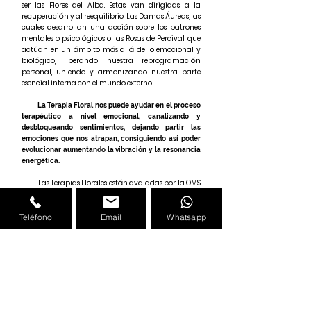
ser las Flores del Alba. Estas van dirigidas a la
recuperación y al reequilibrio. Las Damas
Áureas
, las
cuales desarrollan una acción sobre los patrones
mentales o psicológicos o las Rosas de Percival, que
actúan en un ámbito más allá de lo emocional y
biológico,
liberando
nuestra reprogramación
personal, uniendo y armonizando nuestra parte
esencial interna con el mundo externo.
La Terapia Floral nos puede ayudar en el proceso
terapéutico
a nivel emocional, canalizando y
desbloqueando sentimientos, dejando partir las
emociones que nos atrapan, consiguiendo así poder
evolucionar aumentando la vibración y la resonancia
energética.
Las Terapias Florales están avaladas por la OMS
(Organización Mundial de la Salud) desde 1976,
catalogándola
de útil, sencilla, económica, eficaz,
fácil y segura, sin efectos secundarios,
Teléfono
Email
Whatsapp
desagradables y/o tóxicos.